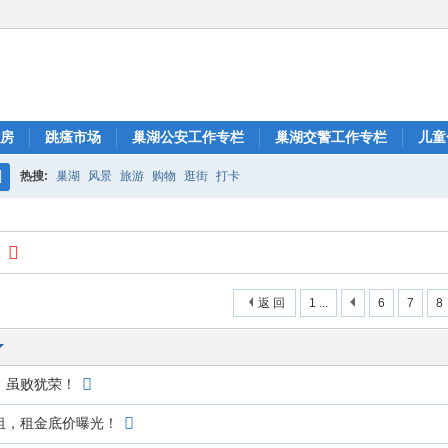
房
跳瘙市场
巢湖公安工作专栏
巢湖交警工作专栏
儿童
热搜:
巢湖
风景
旅游
购物
逛街
打卡
搜
索
1
返 回
1 ...
6
7
8
！虽败犹荣！
租，租金底价曝光！