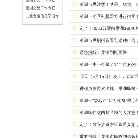
巢湖公安工作专栏
巢湖市民注意！苹果、华为、
巢湖交警工作专栏
儿童色情信息举报专
巢湖一小区别墅即将进行拍卖！起
区
定了！3063万砸向巢湖3镇4
巢湖市民刷抖音看到这种广告
紧急提醒！巢湖刚刚预警！
巢湖一中一个藏了14年的秘密
明天（5月15日）晚上，巢湖
神秘身影再次出现，巢湖民警
巢湖一“烦心路”即将变身“民心
巢湖家住这两片区域的人注意
定了！方兴大道东延直通巢湖
重要提醒！巢湖市民收到这条