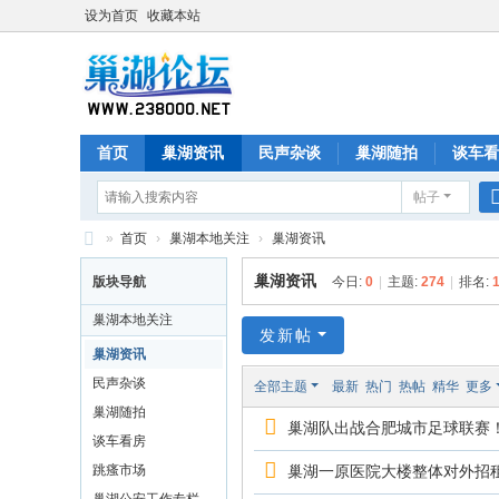
设为首页
收藏本站
首页
巢湖资讯
民声杂谈
巢湖随拍
谈车看
帖子
»
首页
›
巢湖本地关注
›
巢湖资讯
巢
巢湖资讯
版块导航
今日:
0
|
主题:
274
|
排名:
湖
巢湖本地关注
论
发新帖
巢湖资讯
坛
民声杂谈
全部主题
最新
热门
热帖
精华
更多
巢湖随拍
巢湖队出战合肥城市足球联赛
谈车看房
跳瘙市场
巢湖一原医院大楼整体对外招