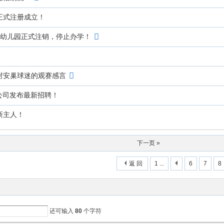
正式注册成立！
所幼儿园正式注销，停止办学！
封安巢球迷的观赛感言
一公司发布最新招聘！
新主人！
下一页 »
返 回
1 ...
6
7
8
还可输入
80
个字符