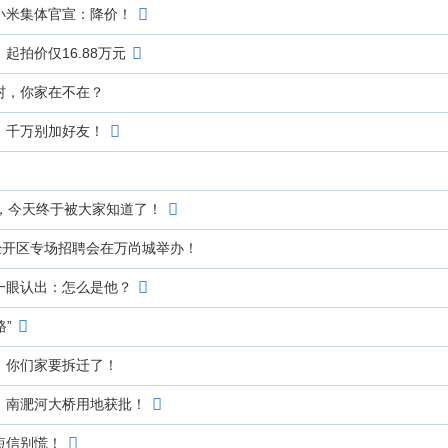
小米集体官宣：降价！
拍价仅16.88万元
6村，你家在不在？
，千万别加好友！
，今天终于被大家知道了！
经开区专场招聘会在万尚城举办！
一眼认出：怎么是他？
路”
！你们家要拆迁了！
，南淝河大桥用地获批！
短信别慌！