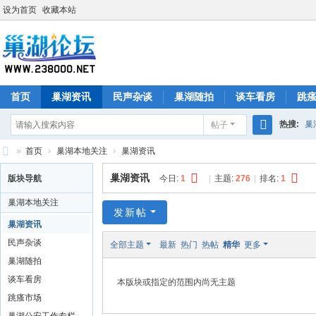
设为首页
收藏本站
首页
巢湖资讯
民声杂谈
巢湖随拍
谈车看房
跳
热搜:
巢
帖子
搜
»
首页
›
巢湖本地关注
›
巢湖资讯
索
巢
巢湖资讯
版块导航
今日:
1
|
主题:
276
|
排名:
1
湖
巢湖本地关注
论
发新帖
巢湖资讯
坛
民声杂谈
全部主题
最新
热门
热帖
精华
更多
巢湖随拍
谈车看房
本版块或指定的范围内尚无主题
跳瘙市场