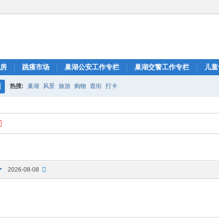
房
跳瘙市场
巢湖公安工作专栏
巢湖交警工作专栏
儿童
热搜:
巢湖
风景
旅游
购物
逛街
打卡
搜
索
2026-08-08