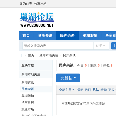
设为首页
收藏本站
首页
巢湖资讯
民声杂谈
巢湖随拍
谈车看
帖子
»
首页
›
巢湖本地关注
›
民声杂谈
巢
民声杂谈
版块导航
今日:
0
|
主题:
0
|
排名:
8
湖
巢湖本地关注
论
发新帖
巢湖资讯
坛
民声杂谈
全部主题
最新
热门
热帖
精华
更多
巢湖随拍
谈车看房
本版块或指定的范围内尚无主题
跳瘙市场