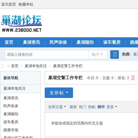
设为首页
收藏本站
首页
巢湖资讯
民声杂谈
巢湖随拍
谈车看房
跳
热搜:
巢
帖子
搜
»
首页
›
巢湖本地关注
›
巢湖交警工作专栏
索
巢
巢湖交警工作专栏
版块导航
今日:
0
|
主题:
0
|
排名:
3
湖
巢湖本地关注
论
发新帖
巢湖资讯
坛
民声杂谈
全部主题
最新
热门
热帖
精华
更多
巢湖随拍
谈车看房
本版块或指定的范围内尚无主题
跳瘙市场