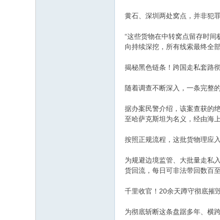
黄石、深圳两处窝点，并非犯
“这些货物在中转窝点留存时间
向持续深挖，所有线索最终全
揭秘黑色链条！跨国走私套路
随着调查不断深入，一条完整
据办案民警介绍，该案查获的
至哈萨克斯坦为名义，经由海
按照正规流程，这批货物理应
为规避边境监管、大批量走私入
货回流，每日可非法带回数百
千里收官！20余天蹲守彻底摧
为彻底斩断这条盘踞多年、横