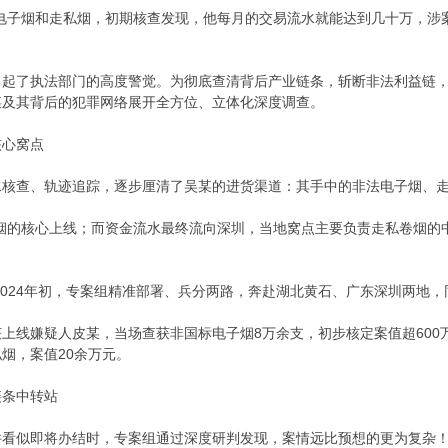
电子烟和走私烟，初期核查发现，他每月的交易流水就能达到几十万，涉
引起了执法部门的高度警觉。为彻底查清背后产业链条，斩断非法利益链
某及其背后的犯罪网络展开全方位、立体化深度调查。
核心窝点
水核查、轨迹追踪，逐步厘清了吴某的进货渠道：其手中的非法电子烟、
烟的核心上线；而资金流水最终流向深圳，当地窝点主要负责走私卷烟的
至2024年初，专案组精准部署、兵分两路，奔赴湖北黄石、广东深圳两地
上线嫌疑人皮某，当场查获非国标电子烟8万余支，初步核定案值超600万
烟，案值20余万元。
链条中转站
件看似即将办结时，专案组通过深度研判发现，案情远比预想的更为复杂