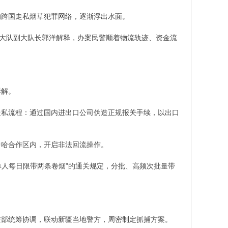
的跨国走私烟草犯罪网络，逐渐浮出水面。
侦大队副大队长郭洋解释，办案民警顺着物流轨迹、资金流
拆解。
走私流程：通过国内进出口公司伪造正规报关手续，以出口
中哈合作区内，开启非法回流操作。
单人每日限带两条卷烟”的通关规定，分批、高频次批量带
安部统筹协调，联动新疆当地警方，周密制定抓捕方案。