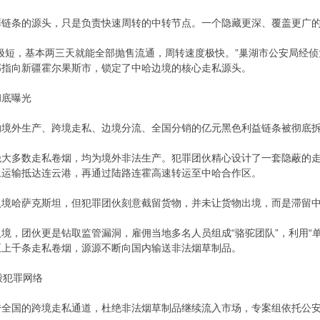
罪链条的源头，只是负责快速周转的中转节点。一个隐藏更深、覆盖更广
极短，基本两三天就能全部抛售流通，周转速度极快。”巢湖市公安局经
部指向新疆霍尔果斯市，锁定了中哈边境的核心走私源头。
彻底曝光
的境外生产、跨境走私、边境分流、全国分销的亿元黑色利益链条被彻底
绝大多数走私卷烟，均为境外非法生产。犯罪团伙精心设计了一套隐蔽的
上运输抵达连云港，再通过陆路连霍高速转运至中哈合作区。
入境哈萨克斯坦，但犯罪团伙刻意截留货物，并未让货物出境，而是滞留
境，团伙更是钻取监管漏洞，雇佣当地多名人员组成“骆驼团队”，利用“
至上千条走私卷烟，源源不断向国内输送非法烟草制品。
毁犯罪网络
跨全国的跨境走私通道，杜绝非法烟草制品继续流入市场，专案组依托公