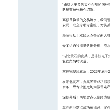
“嫌疑人主要售卖不合规的国标
队稽查员张杨介绍道。
高额且异常的交易流水，瞬间
安局，成立专项专案组，对吴
顺藤摸瓜！双线追查锁定两大
专案组通过海量数据分析、流
“湖北黄石的皮某，是非法电子
复盘案情时说道。
掌握完整线索后，2023年底
在湖北黄石，办案民警成功抓获
余条，经专业鉴定均为假冒走私
深挖幕后！两地窝点仅是跨境
就在两地窝点成功被捣毁、案