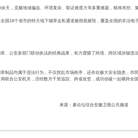
0余天，克服地域偏远、环境复杂、取证难度大等多重难题，精准布控、
全国18个省市的特大地下烟草走私通道被彻底摧毁，覆盖全国的非法电
烟草、公安多部门联动执法的经典战果，有力震慑了跨境、跨区域涉烟违
烟草制品均属于违法行为，不仅扰乱市场秩序，还存在极大安全隐患，市
局联合公安机关，历经数月千里追踪、跨省攻坚，成功侦破一起横跨全国
来源：巢论坛综合安徽卫视公共频道