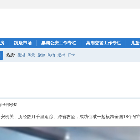
房
跳瘙市场
巢湖公安工作专栏
巢湖交警工作专栏
儿童
热搜:
巢湖
风景
旅游
购物
逛街
打卡
搜
索
示全部楼层
安机关，历经数月千里追踪、跨省攻坚，成功侦破一起横跨全国18个省