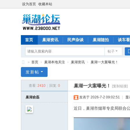
设为首页
收藏本站
首页
巢湖资讯
民声杂谈
巢湖随拍
谈车看
帖子
»
首页
›
巢湖本地关注
›
巢湖资讯
›
巢湖一大案曝光！
巢
发新帖
湖
巢湖一大案曝光！
查看:
2410
|
回复:
0
[复制链接]
论
坛
巢湖俞磊
发表于 2026-7-2 09:02:51
|
显
近日，巢湖市烟草专卖局联合公