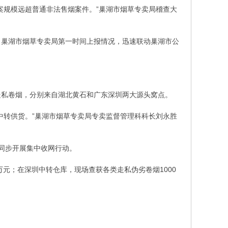
案规模远超普通非法售烟案件。”巢湖市烟草专卖局稽查大
，巢湖市烟草专卖局第一时间上报情况，迅速联动巢湖市公
走私卷烟，分别来自湖北黄石和广东深圳两大源头窝点。
中转供货。”巢湖市烟草专卖局专卖监督管理科科长刘永胜
，同步开展集中收网行动。
元；在深圳中转仓库，现场查获各类走私伪劣卷烟1000
！