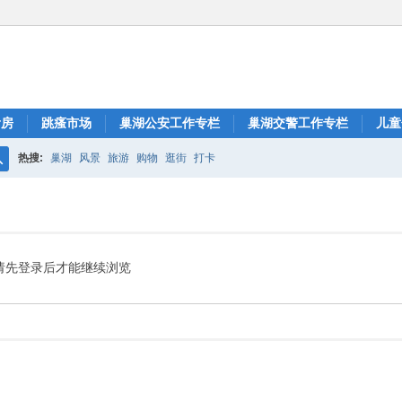
看房
跳瘙市场
巢湖公安工作专栏
巢湖交警工作专栏
儿童
热搜:
巢湖
风景
旅游
购物
逛街
打卡
搜
索
请先登录后才能继续浏览