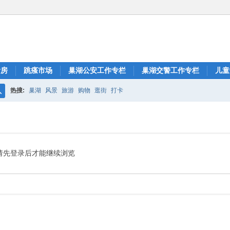
看房
跳瘙市场
巢湖公安工作专栏
巢湖交警工作专栏
儿童
热搜:
巢湖
风景
旅游
购物
逛街
打卡
搜
索
请先登录后才能继续浏览