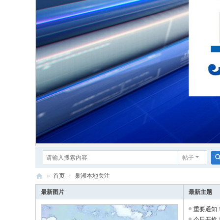
帖子
»
首页
›
巢湖本地关注
巢
最新图片
最新主题
湖
重要通知！
论
今日开抢！