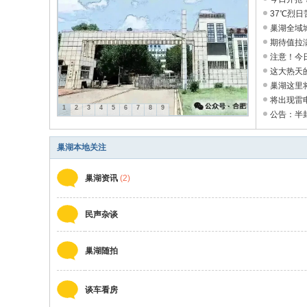
37℃烈日
坛
巢湖全域城
期待值拉满
注意！今日
这大热天的
巢湖这里将建
将出现雷电
1
2
3
4
5
6
7
8
9
公告：半封
巢湖本地关注
巢湖资讯
(2)
民声杂谈
巢湖随拍
谈车看房