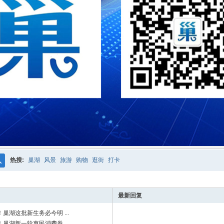
热搜:
巢湖
风景
旅游
购物
逛街
打卡
搜
索
最新回复
巢湖这批新生务必今明 ...
巢湖新一轮惠民消费券 ...